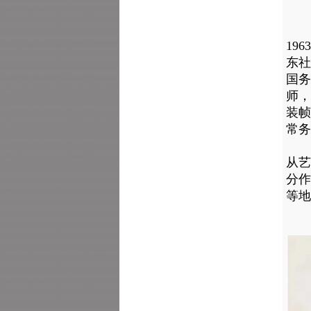
19
东社
国务
师，
装帧
常务
从艺
分作
等地