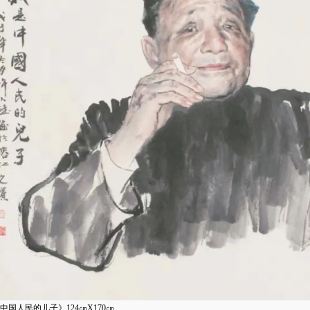
中国人民的儿子》124㎝X170㎝