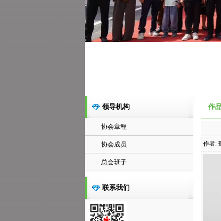
领导机构
作
协会章程
作者: 
协会成员
总会班子
联系我们