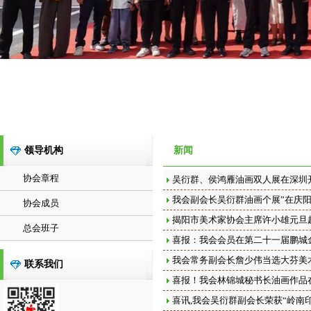
领导机构
新闻
协会章程
吴衍群、侯鸿雁油画双人展在深圳
我会副会长吴衍群油画个展”在庆
协会成员
揭阳市美术家协会主席许小雄元旦
总会班子
喜报：我会会员在第二十一届鹏城
我会常务副会长詹少伟当选大芬美
联系我们
喜报！我会林锦城秘书长油画作品
喜讯,我会吴衍群副会长荣获“岭南印