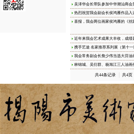
吴泽华会长带队参加中华潮汕商会
热烈祝贺我会副会长侯鸿雁作品入
喜报，我会两位画家侯鸿雁的《丝
近年来我会艺术成果大丰收，成绩
携手艺途 名家推荐系列展（第十一
我会常务副会长詹少伟当选大芬油
林锦城、吴衍群、杨旭江三人油画
共44条记录
共4页