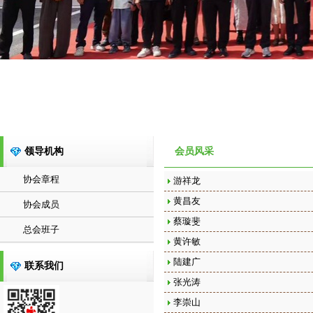
领导机构
会员风采
协会章程
游祥龙
黄昌友
协会成员
蔡璇斐
总会班子
黄许敏
陆建广
联系我们
张光涛
李崇山