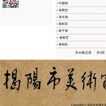
叶晓明
徐辉杰
游永德
陈秋宏
林子雄
​ 杨春芝
林秋松
共44条记录
共4页
Copyright ©
深圳市华灏文