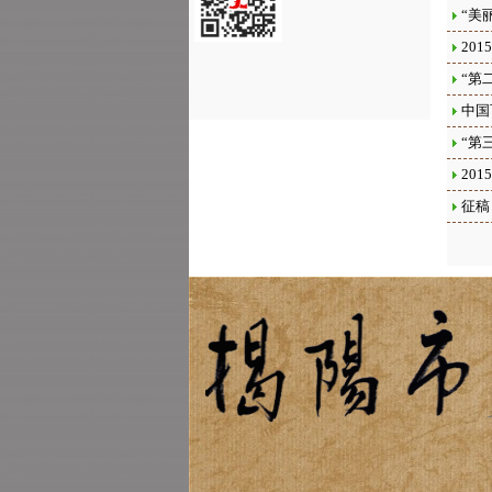
“美
20
“第
中国
“第
20
征稿