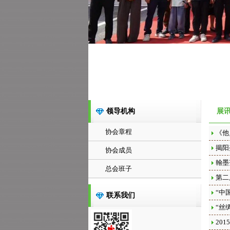
领导机构
展
协会章程
《他
揭阳
协会成员
翰墨
总会班子
第二
“中
联系我们
“丝
20